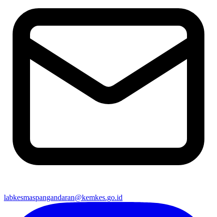
labkesmaspangandaran@kemkes.go.id