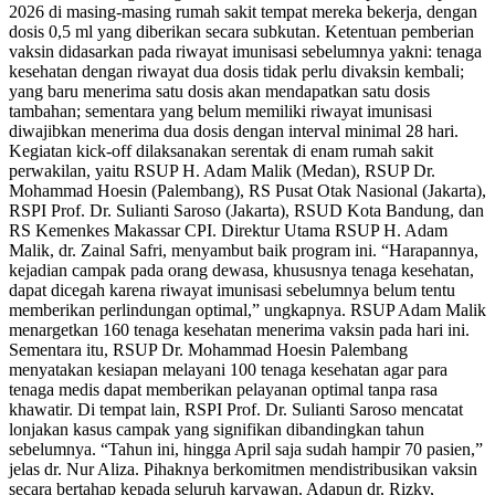
2026 di masing-masing rumah sakit tempat mereka bekerja, dengan
dosis 0,5 ml yang diberikan secara subkutan. Ketentuan pemberian
vaksin didasarkan pada riwayat imunisasi sebelumnya yakni: tenaga
kesehatan dengan riwayat dua dosis tidak perlu divaksin kembali;
yang baru menerima satu dosis akan mendapatkan satu dosis
tambahan; sementara yang belum memiliki riwayat imunisasi
diwajibkan menerima dua dosis dengan interval minimal 28 hari.
Kegiatan kick-off dilaksanakan serentak di enam rumah sakit
perwakilan, yaitu RSUP H. Adam Malik (Medan), RSUP Dr.
Mohammad Hoesin (Palembang), RS Pusat Otak Nasional (Jakarta),
RSPI Prof. Dr. Sulianti Saroso (Jakarta), RSUD Kota Bandung, dan
RS Kemenkes Makassar CPI. Direktur Utama RSUP H. Adam
Malik, dr. Zainal Safri, menyambut baik program ini. “Harapannya,
kejadian campak pada orang dewasa, khususnya tenaga kesehatan,
dapat dicegah karena riwayat imunisasi sebelumnya belum tentu
memberikan perlindungan optimal,” ungkapnya. RSUP Adam Malik
menargetkan 160 tenaga kesehatan menerima vaksin pada hari ini.
Sementara itu, RSUP Dr. Mohammad Hoesin Palembang
menyatakan kesiapan melayani 100 tenaga kesehatan agar para
tenaga medis dapat memberikan pelayanan optimal tanpa rasa
khawatir. Di tempat lain, RSPI Prof. Dr. Sulianti Saroso mencatat
lonjakan kasus campak yang signifikan dibandingkan tahun
sebelumnya. “Tahun ini, hingga April saja sudah hampir 70 pasien,”
jelas dr. Nur Aliza. Pihaknya berkomitmen mendistribusikan vaksin
secara bertahap kepada seluruh karyawan. Adapun dr. Rizky,