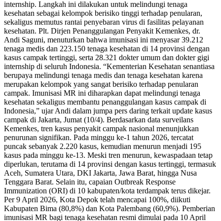
internship. Langkah ini dilakukan untuk melindungi tenaga
kesehatan sebagai kelompok berisiko tinggi terhadap penularan,
sekaligus memutus rantai penyebaran virus di fasilitas pelayanan
kesehatan. Plt. Dirjen Penanggulangan Penyakit Kemenkes, dr.
Andi Saguni, menuturkan bahwa imunisasi ini menyasar 39.212
tenaga medis dan 223.150 tenaga kesehatan di 14 provinsi dengan
kasus campak tertinggi, serta 28.321 dokter umum dan dokter gigi
internship di seluruh Indonesia. “Kementerian Kesehatan senantiasa
berupaya melindungi tenaga medis dan tenaga kesehatan karena
merupakan kelompok yang sangat berisiko terhadap penularan
campak. Imunisasi MR ini diharapkan dapat melindungi tenaga
kesehatan sekaligus membantu penanggulangan kasus campak di
Indonesia,” ujar Andi dalam jumpa pers daring terkait update kasus
campak di Jakarta, Jumat (10/4). Berdasarkan data surveilans
Kemenkes, tren kasus penyakit campak nasional menunjukkan
penurunan signifikan. Pada minggu ke-1 tahun 2026, tercatat
puncak sebanyak 2.220 kasus, kemudian menurun menjadi 195
kasus pada minggu ke-13. Meski tren menurun, kewaspadaan tetap
diperlukan, terutama di 14 provinsi dengan kasus tertinggi, termasuk
Aceh, Sumatera Utara, DKI Jakarta, Jawa Barat, hingga Nusa
Tenggara Barat. Selain itu, capaian Outbreak Response
Immunization (ORI) di 10 kabupaten/kota terdampak terus dikejar.
Per 9 April 2026, Kota Depok telah mencapai 100%, diikuti
Kabupaten Bima (80,8%) dan Kota Palembang (60,9%). Pemberian
imunisasi MR bagi tenaga kesehatan resmi dimulai pada 10 April