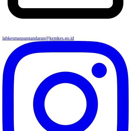
labkesmaspangandaran@kemkes.go.id