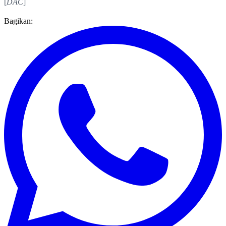
[
DAC
]
Bagikan: