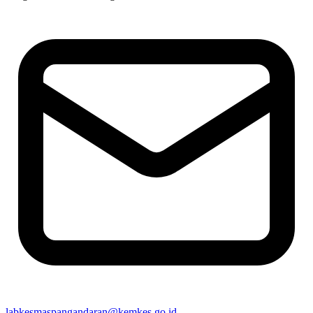
labkesmaspangandaran@kemkes.go.id