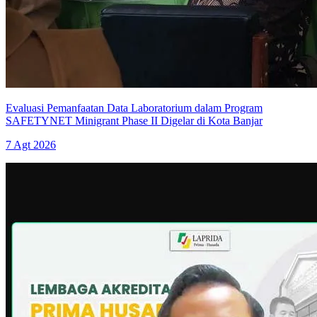
Evaluasi Pemanfaatan Data Laboratorium dalam Program
SAFETYNET Minigrant Phase II Digelar di Kota Banjar
7 Agt 2026