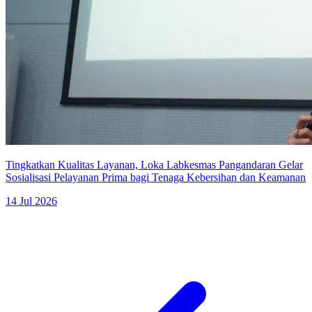
Tingkatkan Kualitas Layanan, Loka Labkesmas Pangandaran Gelar
Sosialisasi Pelayanan Prima bagi Tenaga Kebersihan dan Keamanan
14 Jul 2026