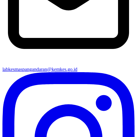
labkesmaspangandaran@kemkes.go.id