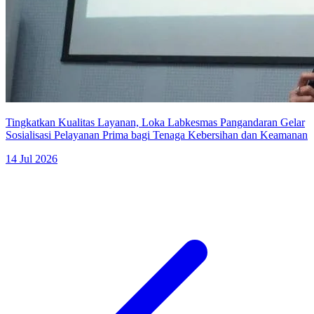
Tingkatkan Kualitas Layanan, Loka Labkesmas Pangandaran Gelar
Sosialisasi Pelayanan Prima bagi Tenaga Kebersihan dan Keamanan
14 Jul 2026